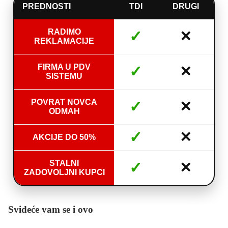
PREDNOSTI
TDI
DRUGI
RADIMO
✓
✕
REKLAMACIJE
FIRMA U PDV
✓
✕
SISTEMU
POVRAT NOVCA
✓
✕
ODMAH
✓
✕
AKCIJE DO 50%
STALNI
✓
✕
ZADOVOLJNI KUPCI
Svideće vam se i ovo