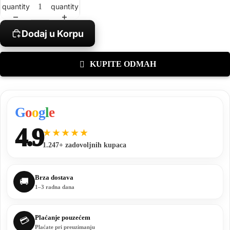
quantity
quantity
Dodaj u Korpu
KUPITE ODMAH
G
o
o
g
l
e
4.9
★★★★★
1.247+ zadovoljnih kupaca
Brza dostava
🚚
1–3 radna dana
Plaćanje pouzećem
💳
Plaćate pri preuzimanju