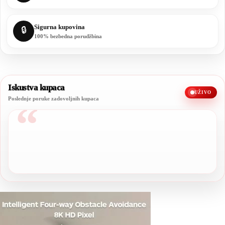
Sigurna kupovina
🔒
100% bezbedna porudžbina
Iskustva kupaca
UŽIVO
Poslednje poruke zadovoljnih kupaca
“
Sve preporuke, kvalitet je stvarno odličan.