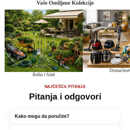
Vaše Omiljene Kolekcije
Bašta i Alati
Domaćinstvo
Domaćinst
Bašta i Alati
NAJČEŠĆA PITANJA
Pitanja i odgovori
Kako mogu da poručim?