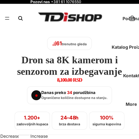
Pozovi nas
+381 61 1076550
Početn
61
trenutno gleda
Katalog Pro
Dron sa 8K kamerom i
senzorom za izbegavanje
Kontak
8,100.00 RSD
Danas preko
34
porudžbina
●
Ograničene količine dostupne na stanju.
More
1.200+
24–48h
100%
zadovoljnih kupaca
brza dostava
sigurna kupovina
Decrease
Increase