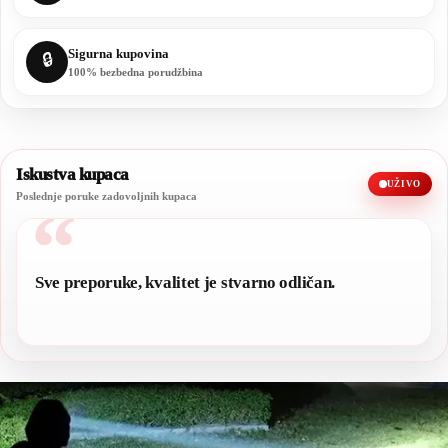
Sigurna kupovina
🔒
100% bezbedna porudžbina
Iskustva kupaca
UŽIVO
Poslednje poruke zadovoljnih kupaca
“
Sve preporuke, kvalitet je stvarno odličan.