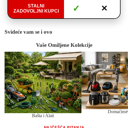
STALNI
✓
✕
ZADOVOLJNI KUPCI
Svideće vam se i ovo
Vaše Omiljene Kolekcije
Bašta i Alati
Domaćinstvo
Domaćinst
Bašta i Alati
NAJČEŠĆA PITANJA