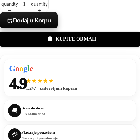
quantity
quantity
Dodaj u Korpu
KUPITE ODMAH
G
o
o
g
l
e
4.9
★★★★★
1.247+ zadovoljnih kupaca
Brza dostava
🚚
1–3 radna dana
Plaćanje pouzećem
💳
Plaćate pri preuzimanju