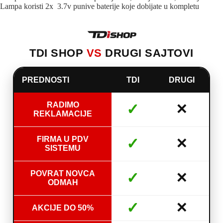
Lampa koristi 2x 3.7v punive baterije koje dobijate u kompletu
TDI SHOP
VS
DRUGI SAJTOVI
PREDNOSTI
TDI
DRUGI
RADIMO
✓
✕
REKLAMACIJE
FIRMA U PDV
✓
✕
SISTEMU
POVRAT NOVCA
✓
✕
ODMAH
✓
✕
AKCIJE DO 50%