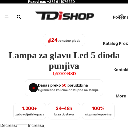
Pozovi nas
+381 61 1076550
Početn
24
trenutno gleda
Katalog Pro
Lampa za glavu Led 5 dioda
punjiva
Kontak
1,600.00 RSD
Danas preko
50
porudžbina
●
Ograničene količine dostupne na stanju.
More
1.200+
24–48h
100%
zadovoljnih kupaca
brza dostava
sigurna kupovina
Decrease
Increase