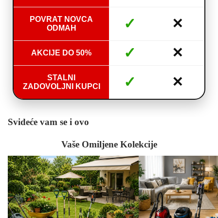
POVRAT NOVCA
✓
✕
ODMAH
✓
✕
AKCIJE DO 50%
STALNI
✓
✕
ZADOVOLJNI KUPCI
Svideće vam se i ovo
Vaše Omiljene Kolekcije
Bašta i Alati
Domaćinstvo