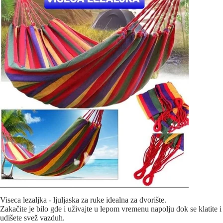
Viseca lezaljka - ljuljaska za ruke idealna za dvorište.
Zakačite je bilo gde i uživajte u lepom vremenu napolju dok se klatite i
udišete svež vazduh.