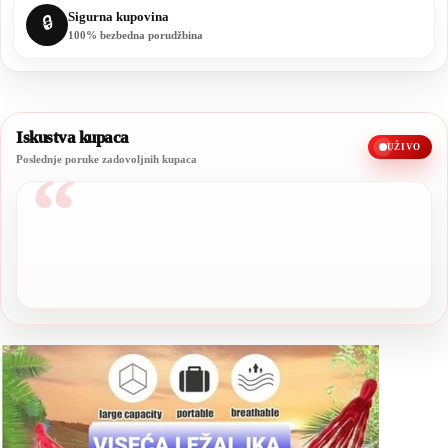
Sigurna kupovina
🔒
100% bezbedna porudžbina
Iskustva kupaca
UŽIVO
Poslednje poruke zadovoljnih kupaca
“
Sve preporuke, kvalitet je stvarno odličan.