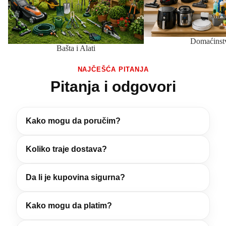
Domaćinst
Bašta i Alati
NAJČEŠĆA PITANJA
Pitanja i odgovori
Kako mogu da poručim?
Koliko traje dostava?
Da li je kupovina sigurna?
Kako mogu da platim?