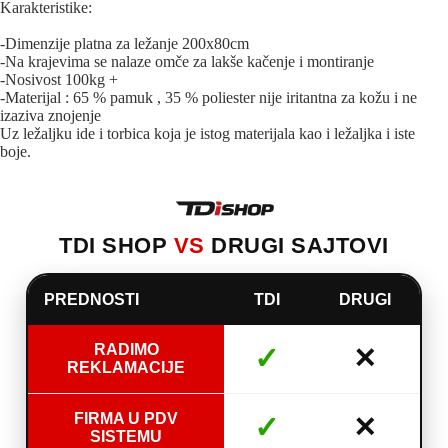
Karakteristike:
-Dimenzije platna za ležanje 200x80cm
-Na krajevima se nalaze omče za lakše kačenje i montiranje
-Nosivost 100kg +
-Materijal : 65 % pamuk , 35 % poliester nije iritantna za kožu i ne
izaziva znojenje
Uz ležaljku ide i torbica koja je istog materijala kao i ležaljka i iste
boje.
TDI SHOP
VS
DRUGI SAJTOVI
PREDNOSTI
TDI
DRUGI
RADIMO
✓
✕
REKLAMACIJE
FIRMA U PDV
✓
✕
SISTEMU