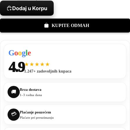
Dodaj u Korpu
KUPITE ODMAH
G
o
o
g
l
e
4.9
★★★★★
1.247+ zadovoljnih kupaca
Brza dostava
🚚
1–3 radna dana
Plaćanje pouzećem
💳
Plaćate pri preuzimanju