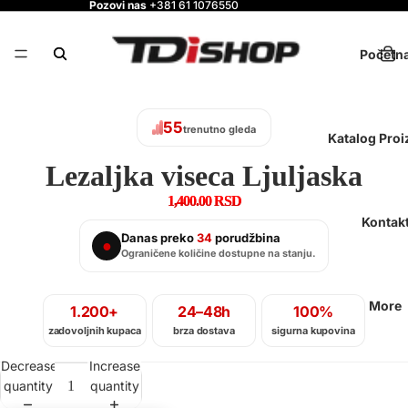
Pozovi nas
+381 61 1076550
Početn
56
trenutno gleda
Katalog Pro
Lezaljka viseca Ljuljaska
1,400.00 RSD
Kontak
Danas preko
34
porudžbina
●
Ograničene količine dostupne na stanju.
More
1.200+
24–48h
100%
zadovoljnih kupaca
brza dostava
sigurna kupovina
Decrease
Increase
quantity
quantity