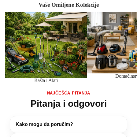
Vaše Omiljene Kolekcije
Bašta i Alati
Domaćinstvo
Domaćinst
Bašta i Alati
NAJČEŠĆA PITANJA
Pitanja i odgovori
Kako mogu da poručim?