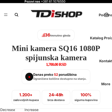
Pozovi nas
+381 61 1076550
Početn
36
trenutno gleda
Katalog Pro
Mini kamera SQ16 1080P
spijunska kamera
Kontak
1,700.00 RSD
Danas preko
52
porudžbina
●
Ograničene količine dostupne na stanju.
More
1.200+
24–48h
100%
zadovoljnih kupaca
brza dostava
sigurna kupovina
Decrease
Increase