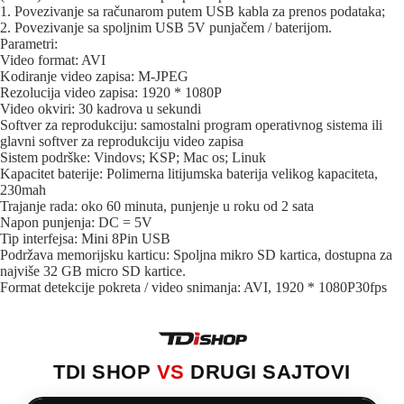
1. Povezivanje sa računarom putem USB kabla za prenos podataka;
2. Povezivanje sa spoljnim USB 5V punjačem / baterijom.
Parametri:
Video format: AVI
Kodiranje video zapisa: M-JPEG
Rezolucija video zapisa: 1920 * 1080P
Video okviri: 30 kadrova u sekundi
Softver za reprodukciju: samostalni program operativnog sistema ili
glavni softver za reprodukciju video zapisa
Sistem podrške: Vindovs; KSP; Mac os; Linuk
Kapacitet baterije: Polimerna litijumska baterija velikog kapaciteta,
230mah
Trajanje rada: oko 60 minuta, punjenje u roku od 2 sata
Napon punjenja: DC = 5V
Tip interfejsa: Mini 8Pin USB
Podržava memorijsku karticu: Spoljna mikro SD kartica, dostupna za
najviše 32 GB micro SD kartice.
Format detekcije pokreta / video snimanja: AVI, 1920 * 1080P30fps
TDI SHOP
VS
DRUGI SAJTOVI