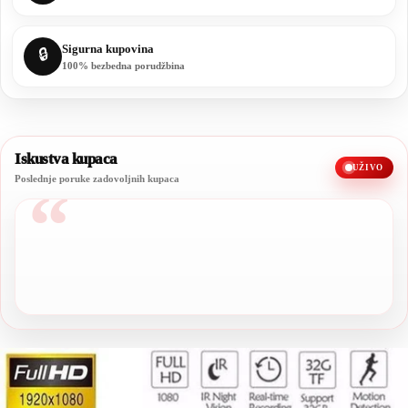
Sigurna kupovina
🔒
100% bezbedna porudžbina
Iskustva kupaca
UŽIVO
Poslednje poruke zadovoljnih kupaca
“
Sve preporuke, kvalitet je stvarno odličan.