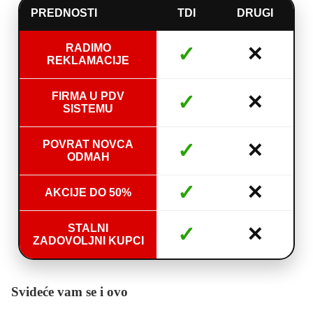
PREDNOSTI
TDI
DRUGI
RADIMO
✓
✕
REKLAMACIJE
FIRMA U PDV
✓
✕
SISTEMU
POVRAT NOVCA
✓
✕
ODMAH
✓
✕
AKCIJE DO 50%
STALNI
✓
✕
ZADOVOLJNI KUPCI
Svideće vam se i ovo