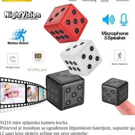
SQ16 mini spijunska kamera kocka
Proizvod je instaliran sa ugrađenom litijumskom baterijom, napunite ga
(2 sata) kroz sledeće režime pre prve upotrebe: