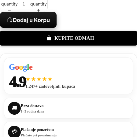
quantity
quantity
Dodaj u Korpu
KUPITE ODMAH
G
o
o
g
l
e
4.9
★★★★★
1.247+ zadovoljnih kupaca
Brza dostava
🚚
1–3 radna dana
Plaćanje pouzećem
💳
Plaćate pri preuzimanju