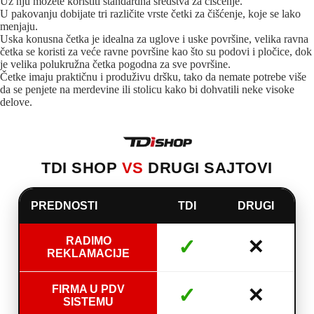
Uz nju možete koristiti standardna sredstva za čišćenje.
U pakovanju dobijate tri različite vrste četki za čišćenje, koje se lako
menjaju.
Uska konusna četka je idealna za uglove i uske površine, velika ravna
četka se koristi za veće ravne površine kao što su podovi i pločice, dok
je velika polukružna četka pogodna za sve površine.
Četke imaju praktičnu i produživu dršku, tako da nemate potrebe više
da se penjete na merdevine ili stolicu kako bi dohvatili neke visoke
delove.
TDI SHOP
VS
DRUGI SAJTOVI
PREDNOSTI
TDI
DRUGI
RADIMO
✓
✕
REKLAMACIJE
FIRMA U PDV
✓
✕
SISTEMU