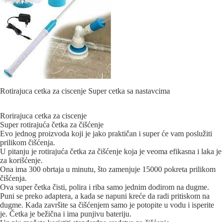
Rotirajuca cetka za ciscenje Super cetka sa nastavcima
Rorirajuca cetka za ciscenje
Super rotirajuća četka za čišćenje
Evo jednog proizvoda koji je jako praktičan i super će vam poslužiti
prilikom čišćenja.
U pitanju je rotirajuća četka za čišćenje koja je veoma efikasna i laka je
za korišćenje.
Ona ima 300 obrtaja u minutu, što zamenjuje 15000 pokreta prilikom
čišćenja.
Ova super četka čisti, polira i riba samo jednim dodirom na dugme.
Puni se preko adaptera, a kada se napuni kreće da radi pritiskom na
dugme. Kada završite sa čišćenjem samo je potopite u vodu i isperite
je. Četka je bežična i ima punjivu bateriju.