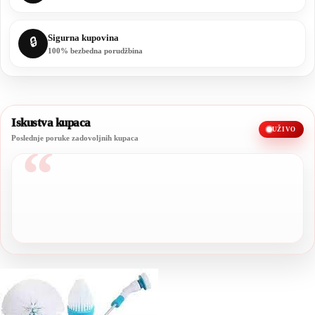
Sigurna kupovina
🔒
100% bezbedna porudžbina
Iskustva kupaca
UŽIVO
Poslednje poruke zadovoljnih kupaca
“
Sve preporuke, kvalitet je stvarno odličan.