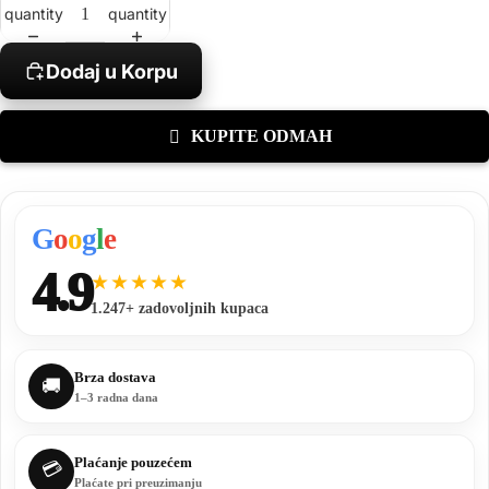
quantity
quantity
Dodaj u Korpu
KUPITE ODMAH
G
o
o
g
l
e
4.9
★★★★★
1.247+ zadovoljnih kupaca
Brza dostava
🚚
1–3 radna dana
Plaćanje pouzećem
💳
Plaćate pri preuzimanju