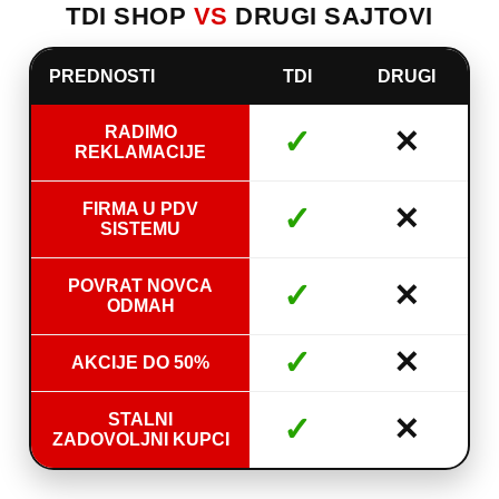
TDI SHOP
VS
DRUGI SAJTOVI
PREDNOSTI
TDI
DRUGI
RADIMO
✓
✕
REKLAMACIJE
FIRMA U PDV
✓
✕
SISTEMU
POVRAT NOVCA
✓
✕
ODMAH
✓
✕
AKCIJE DO 50%
STALNI
✓
✕
ZADOVOLJNI KUPCI