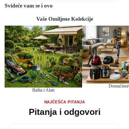
Svideće vam se i ovo
Vaše Omiljene Kolekcije
Bašta i Alati
Domaćinstvo
Domaćinst
Bašta i Alati
NAJČEŠĆA PITANJA
Pitanja i odgovori