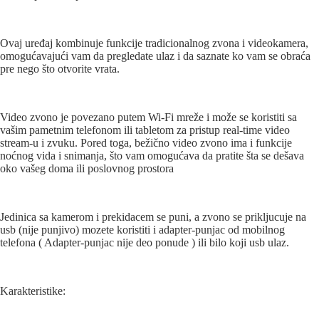
Ovaj uređaj kombinuje funkcije tradicionalnog zvona i videokamera,
omogućavajući vam da pregledate ulaz i da saznate ko vam se obraća
pre nego što otvorite vrata.
Video zvono je povezano putem Wi-Fi mreže i može se koristiti sa
vašim pametnim telefonom ili tabletom za pristup real-time video
stream-u i zvuku. Pored toga, bežično video zvono ima i funkcije
noćnog vida i snimanja, što vam omogućava da pratite šta se dešava
oko vašeg doma ili poslovnog prostora
Jedinica sa kamerom i prekidacem se puni, a zvono se prikljucuje na
usb (nije punjivo) mozete koristiti i adapter-punjac od mobilnog
telefona ( Adapter-punjac nije deo ponude ) ili bilo koji usb ulaz.
Karakteristike: