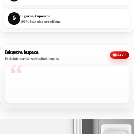
Sigurna kupovina
🔒
100% bezbedna porudžbina
Iskustva kupaca
UŽIVO
Poslednje poruke zadovoljnih kupaca
“
Sve preporuke, kvalitet je stvarno odličan.