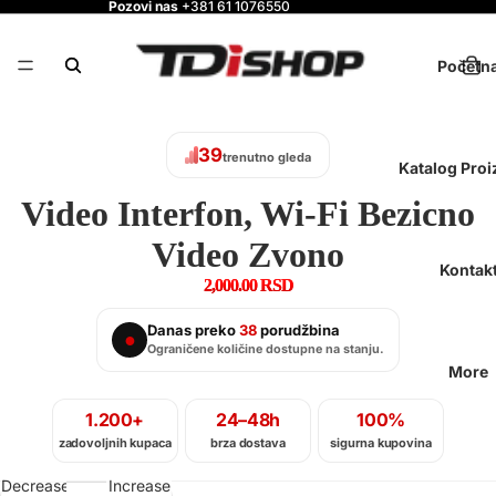
Pozovi nas
+381 61 1076550
Početn
38
trenutno gleda
Katalog Pro
Video Interfon, Wi-Fi Bezicno
Video Zvono
Kontak
2,000.00 RSD
Danas preko
38
porudžbina
●
Ograničene količine dostupne na stanju.
More
1.200+
24–48h
100%
zadovoljnih kupaca
brza dostava
sigurna kupovina
Decrease
Increase