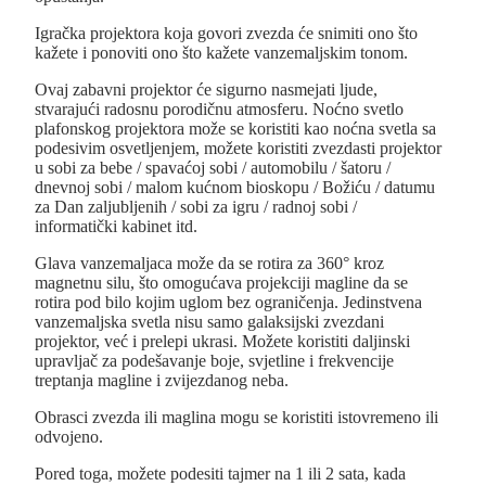
Igračka projektora koja govori zvezda će snimiti ono što
kažete i ponoviti ono što kažete vanzemaljskim tonom.
Ovaj zabavni projektor će sigurno nasmejati ljude,
stvarajući radosnu porodičnu atmosferu. Noćno svetlo
plafonskog projektora može se koristiti kao noćna svetla sa
podesivim osvetljenjem, možete koristiti zvezdasti projektor
u sobi za bebe / spavaćoj sobi / automobilu / šatoru /
dnevnoj sobi / malom kućnom bioskopu / Božiću / datumu
za Dan zaljubljenih / sobi za igru / radnoj sobi /
informatički kabinet itd.
Glava vanzemaljaca može da se rotira za 360° kroz
magnetnu silu, što omogućava projekciji magline da se
rotira pod bilo kojim uglom bez ograničenja. Jedinstvena
vanzemaljska svetla nisu samo galaksijski zvezdani
projektor, već i prelepi ukrasi. Možete koristiti daljinski
upravljač za podešavanje boje, svjetline i frekvencije
treptanja magline i zvijezdanog neba.
Obrasci zvezda ili maglina mogu se koristiti istovremeno ili
odvojeno.
Pored toga, možete podesiti tajmer na 1 ili 2 sata, kada