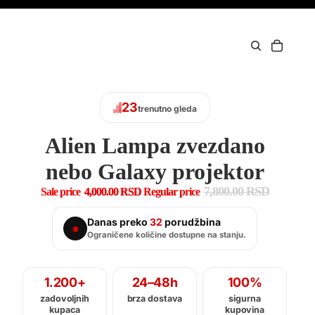
23
trenutno gleda
Alien Lampa zvezdano
nebo Galaxy projektor
7,800.00 RSD
Sale price
4,000.00 RSD
Regular price
Danas preko
33
porudžbina
●
Ograničene količine dostupne na stanju.
1.200+
24–48h
100%
zadovoljnih
brza dostava
sigurna
kupaca
kupovina