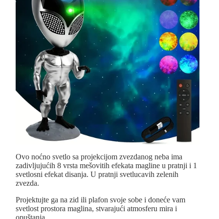
Ovo noćno svetlo sa projekcijom zvezdanog neba ima
zadivljujućih 8 vrsta mešovitih efekata magline u pratnji i 1
svetlosni efekat disanja. U pratnji svetlucavih zelenih
zvezda.
Projektujte ga na zid ili plafon svoje sobe i doneće vam
svetlost prostora maglina, stvarajući atmosferu mira i
opuštanja.