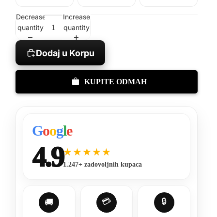
Decrease
Increase
quantity
quantity
Dodaj u Korpu
KUPITE ODMAH
G
o
o
g
l
e
4.9
★★★★★
1.247+ zadovoljnih kupaca
💳
🔒
🚚