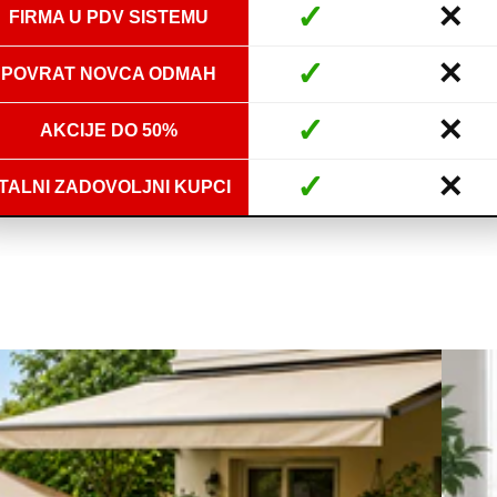
✓
✕
FIRMA U PDV SISTEMU
✓
✕
POVRAT NOVCA ODMAH
✓
✕
AKCIJE DO 50%
✓
✕
TALNI ZADOVOLJNI KUPCI
Domaći