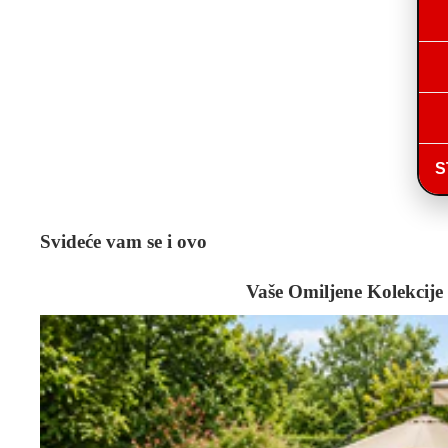
S
Svideće vam se i ovo
Vaše Omiljene Kolekcije
Bašta i Alati