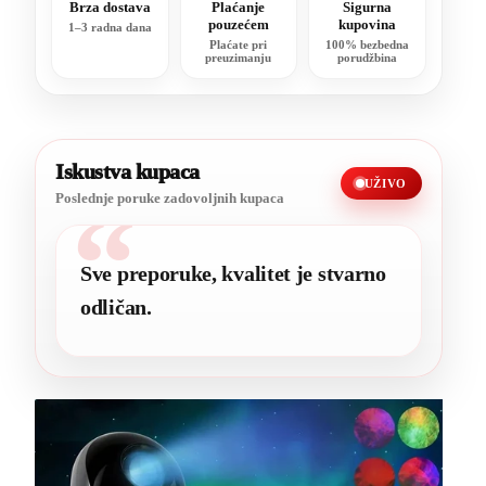
Brza dostava
Plaćanje
Sigurna
pouzećem
kupovina
1–3 radna dana
Plaćate pri
100% bezbedna
preuzimanju
porudžbina
Iskustva kupaca
UŽIVO
Poslednje poruke zadovoljnih kupaca
“
Sve preporuke, kvalitet je stvarno
odličan.