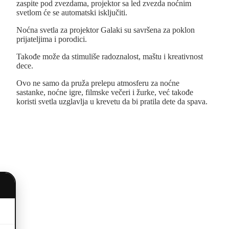
zaspite pod zvezdama, projektor sa led zvezda noćnim
svetlom će se automatski isključiti.
Noćna svetla za projektor Galaki su savršena za poklon
prijateljima i porodici.
Takođe može da stimuliše radoznalost, maštu i kreativnost
dece.
Ovo ne samo da pruža prelepu atmosferu za noćne
sastanke, noćne igre, filmske večeri i žurke, već takođe
koristi svetla uzglavlja u krevetu da bi pratila dete da spava.