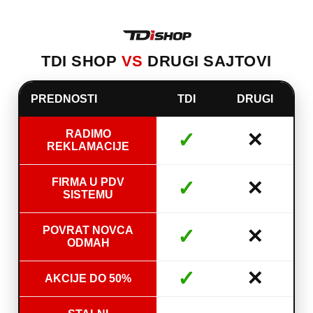
TDI SHOP
VS
DRUGI SAJTOVI
PREDNOSTI
TDI
DRUGI
RADIMO
✓
✕
REKLAMACIJE
FIRMA U PDV
✓
✕
SISTEMU
POVRAT NOVCA
✓
✕
ODMAH
✓
✕
AKCIJE DO 50%