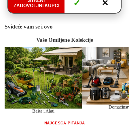
STALNI
✓
✕
ZADOVOLJNI KUPCI
Svideće vam se i ovo
Vaše Omiljene Kolekcije
Bašta i Alati
Domaćinstvo
Domaćinst
Bašta i Alati
NAJČEŠĆA PITANJA