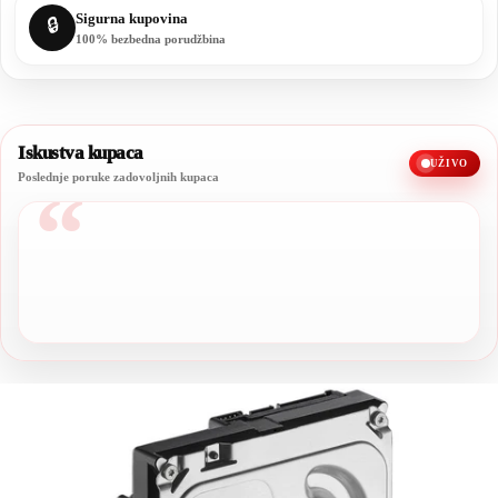
Sigurna kupovina
🔒
100% bezbedna porudžbina
Iskustva kupaca
UŽIVO
Poslednje poruke zadovoljnih kupaca
“
Sve preporuke, kvalitet je stvarno odličan.