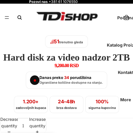
Pozovi nas
+381 61 1076550
Početn
50
trenutno gleda
Katalog Pro
Hard disk za video nadzor 2TB
9,200.00 RSD
Kontak
Danas preko
34
porudžbina
●
Ograničene količine dostupne na stanju.
More
1.200+
24–48h
100%
zadovoljnih kupaca
brza dostava
sigurna kupovina
Decrease
Increase
quantity
quantity