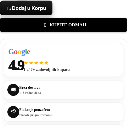
Dodaj u Korpu
KUPITE ODMAH
G
o
o
g
l
e
4.9
★★★★★
1.247+ zadovoljnih kupaca
Brza dostava
🚚
1–3 radna dana
Plaćanje pouzećem
💳
Plaćate pri preuzimanju