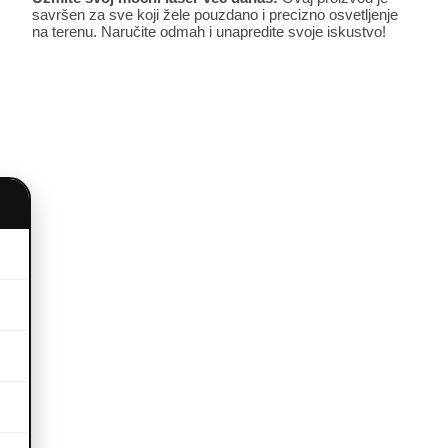
savršen za sve koji žele pouzdano i precizno osvetljenje
na terenu. Naručite odmah i unapredite svoje iskustvo!