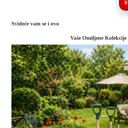
S
Svideće vam se i ovo
Vaše Omiljene Kolekcije
Bašta i Alati