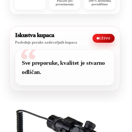
Plaćate pri
100% bezbedna
preuzimanju
porudžbina
Iskustva kupaca
UŽIVO
Poslednje poruke zadovoljnih kupaca
“
Sve preporuke, kvalitet je stvarno
odličan.