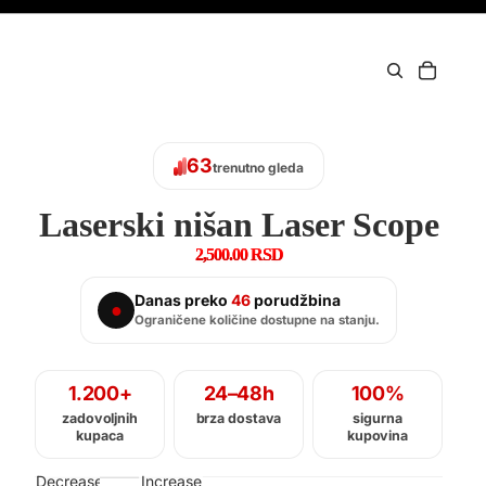
63
trenutno gleda
Laserski nišan Laser Scope
2,500.00 RSD
Danas preko
47
porudžbina
●
Ograničene količine dostupne na stanju.
1.200+
24–48h
100%
zadovoljnih
brza dostava
sigurna
kupaca
kupovina
Decrease
Increase