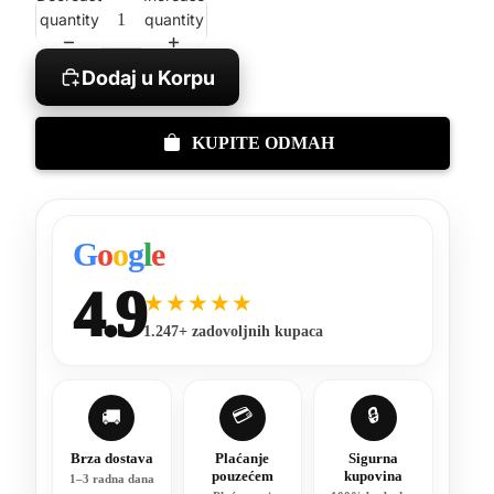
quantity
quantity
Dodaj u Korpu
KUPITE ODMAH
G
o
o
g
l
e
4.9
★★★★★
1.247+ zadovoljnih kupaca
💳
🔒
🚚
Brza dostava
Plaćanje
Sigurna
pouzećem
kupovina
1–3 radna dana