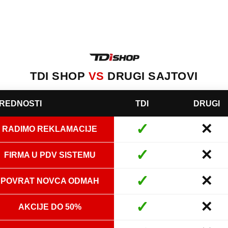
TDI SHOP
VS
DRUGI SAJTOVI
REDNOSTI
TDI
DRUGI
✓
✕
RADIMO REKLAMACIJE
✓
✕
FIRMA U PDV SISTEMU
✓
✕
POVRAT NOVCA ODMAH
✓
✕
AKCIJE DO 50%