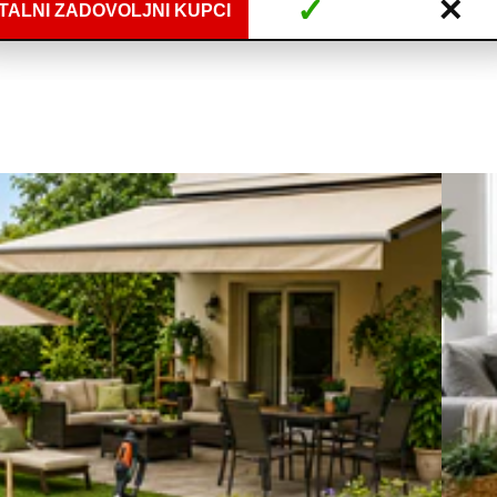
✓
✕
TALNI ZADOVOLJNI KUPCI
Domaći