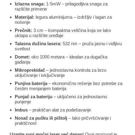
Izlazna snaga:
1-5mW – prilagodljiva snaga za
različite primene
Materijal:
legura aluminijuma – izdržljiv i lagan za
nošenje
Prečnik:
3 cm – kompaktna veličina koja se lako
uklapa u različite uređaje
Talasna dužina lasera:
532 nm – pruža jasnu i vidljivu
svetlost
Domet:
oko 1000 metara – idealan za dugačka
gađanja
Mikroprekidač
– jednostavna kontrola za brzo
uključivanje i isključivanje
Punjiva baterija
– ekonomično rešenje bez potrebe za
čestim menjanjem baterija
Punjač za bateriju
– uključeno za jednostavno
punjenje
Imbus
– praktičan alat za podešavanje
Nosač za pušku ili pištolj
– lako pričvršćivanje i
praktičnost
Uzmite svoj moćni laser već danas!
Ovaj proizvod je