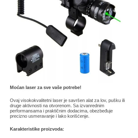
Moćan laser za sve vaše potrebe!
Ovaj visokokvalitetni laser je savršen alat za lov, pušku ili
druge aktivnosti na otvorenom. Sa izvanrednim
performansama i praktičnim dodacima, obezbeđuje
precizno usmeravanje i lako korišćenje.
Karakteristike proizvoda: