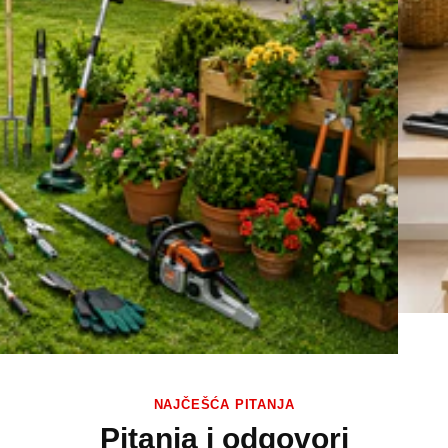
NAJČEŠĆA PITANJA
Pitanja i odgovori