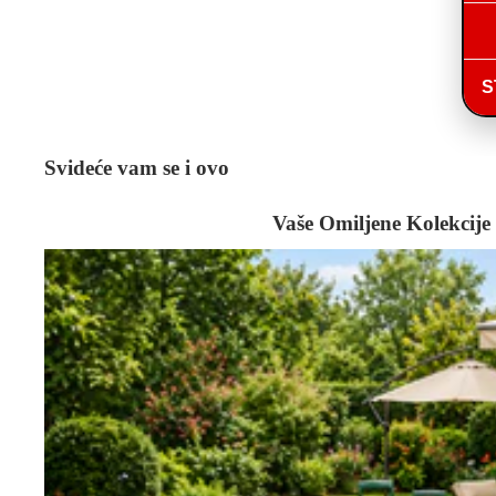
S
Svideće vam se i ovo
Vaše Omiljene Kolekcije
Bašta i Alati