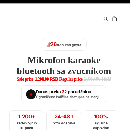
27
trenutno gleda
Mikrofon karaoke
bluetooth sa zvucnikom
2,600.00 RSD
Sale price
1,200.00 RSD
Regular price
Danas preko
33
porudžbina
●
Ograničene količine dostupne na stanju.
1.200+
24–48h
100%
zadovoljnih
brza dostava
sigurna
kupaca
kupovina