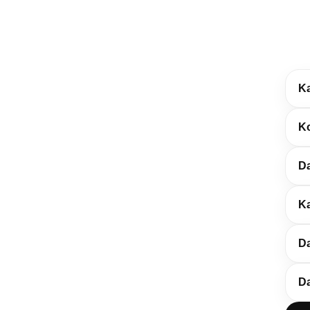
K
Ko
Da
K
Da
Da