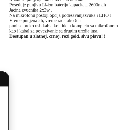
Poseduje punjivu Li-ion bateriju kapaciteta 2600mah
Jacina zvucnika 2x3w ,
Na mikrofonu postoji opcija podesavanjazvuka i EHO !
Vreme punjena 2h, vreme rada oko 6 h
puni se preko usb kabla koji ide u kompletu sa mikrofonom
kao i kabal za povezivanje sa drugim uredjajima.
Dostupan u zlatnoj, crnoj, rozi gold, sivu plavu! !