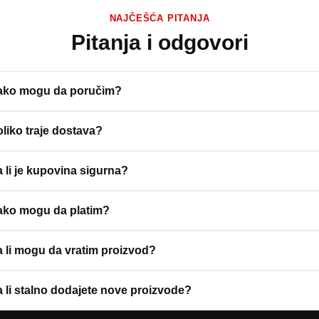
NAJČEŠĆA PITANJA
Pitanja i odgovori
ako mogu da poručim?
liko traje dostava?
 li je kupovina sigurna?
ako mogu da platim?
 li mogu da vratim proizvod?
 li stalno dodajete nove proizvode?