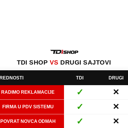
TDI SHOP
VS
DRUGI SAJTOVI
REDNOSTI
TDI
DRUGI
✓
✕
RADIMO REKLAMACIJE
✓
✕
FIRMA U PDV SISTEMU
✓
✕
POVRAT NOVCA ODMAH