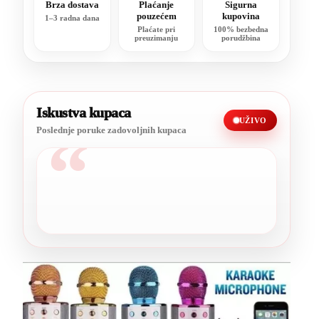
Brza dostava
Plaćanje
Sigurna
pouzećem
kupovina
1–3 radna dana
Plaćate pri
100% bezbedna
preuzimanju
porudžbina
Iskustva kupaca
UŽIVO
Poslednje poruke zadovoljnih kupaca
“
Sve preporuke, kvalitet je stvarno
odličan.