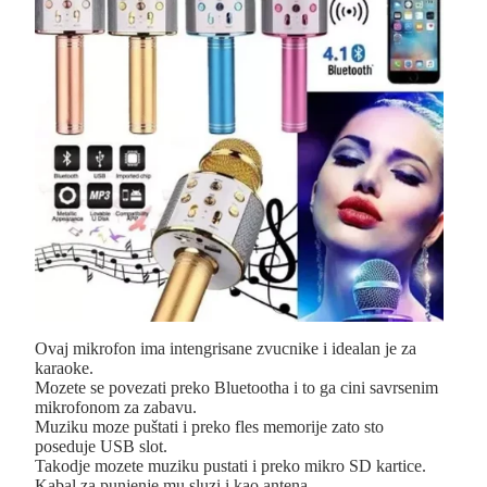
Ovaj mikrofon ima intengrisane zvucnike i idealan je za
karaoke.
Mozete se povezati preko Bluetootha i to ga cini savrsenim
mikrofonom za zabavu.
Muziku moze puštati i preko fles memorije zato sto
poseduje USB slot.
Takodje mozete muziku pustati i preko mikro SD kartice.
Kabal za punjenje mu sluzi i kao antena.