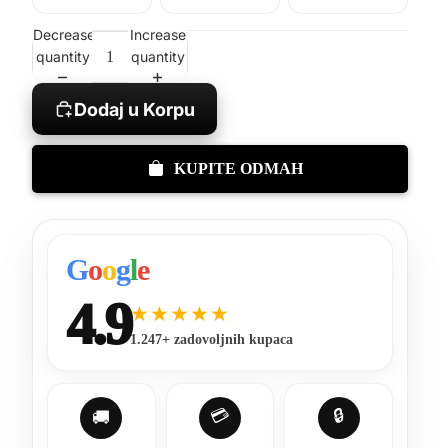
Decrease
Increase
quantity
quantity
Dodaj u Korpu
KUPITE ODMAH
G
o
o
g
l
e
4.9
★★★★★
1.247+ zadovoljnih kupaca
💳
🔒
🚚