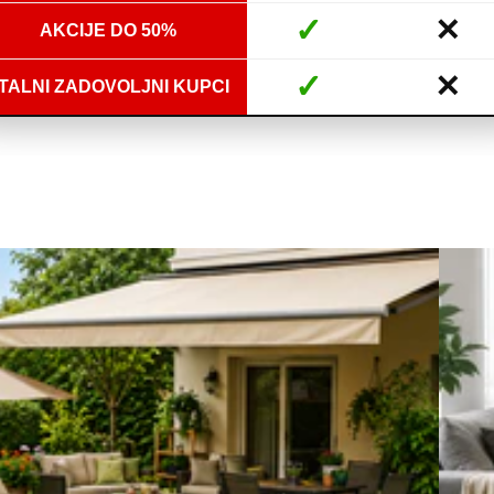
✓
✕
AKCIJE DO 50%
✓
✕
TALNI ZADOVOLJNI KUPCI
Domaći